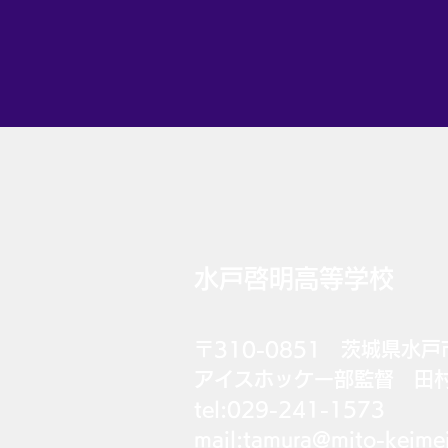
水戸啓明高等学校
〒310-0851 茨城県水戸
​アイスホッケー部監督 田
tel:029-241-1573
mail:
tamura@mito-keimei