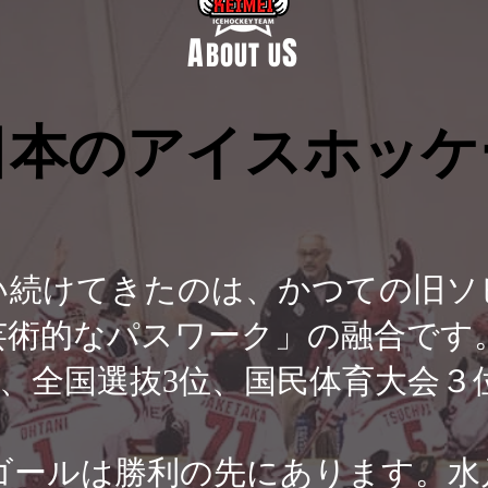
A
S
BOUT U
日本のアイスホッケ
日本のアイスホッケ
続けてきたのは、かつての旧ソ
芸術的なパスワーク」の融合です
8、全国選抜3位、国民体育大会３
ールは勝利の先にあります。水