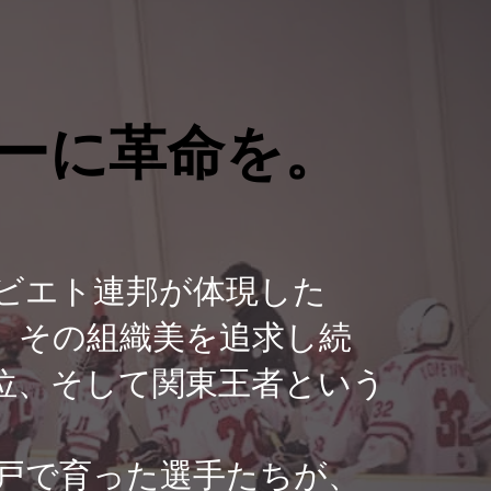
ーに革命を。
ーに革命を。
ビエト連邦が体現した
。その組織美を追求し続
位、そして関東王者という
戸で育った選手たちが、