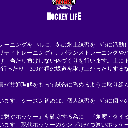
H
E
OCKEY LIF
レーニングを中心に、冬は氷上練習を中心に活動し
ジリティトレーニング）、バランストレーニングや
け、当たり負けしない体づくりを行います。主に
を行ったり、300ｍ程の坂道を駆け上がったりする
員が共通理解をもって試合に臨めるように取り組ん
を行います。シーズン初めは、個人練習を中心に個々
。
に繋ぐホッケー』を確立する為に、『角度・タイミ
います。現代ホッケーのシンプルかつ速いホッケ